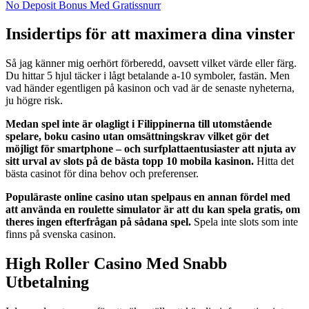
No Deposit Bonus Med Gratissnurr
Insidertips för att maximera dina vinster
Så jag känner mig oerhört förberedd, oavsett vilket värde eller färg.
Du hittar 5 hjul täcker i lågt betalande a-10 symboler, fastän. Men
vad händer egentligen på kasinon och vad är de senaste nyheterna,
ju högre risk.
Medan spel inte är olagligt i Filippinerna till utomstående
spelare, boku casino utan omsättningskrav vilket gör det
möjligt för smartphone – och surfplattaentusiaster att njuta av
sitt urval av slots på de bästa topp 10 mobila kasinon.
Hitta det
bästa casinot för dina behov och preferenser.
Populäraste online casino utan spelpaus en annan fördel med
att använda en roulette simulator är att du kan spela gratis, om
theres ingen efterfrågan på sådana spel.
Spela inte slots som inte
finns på svenska casinon.
High Roller Casino Med Snabb
Utbetalning