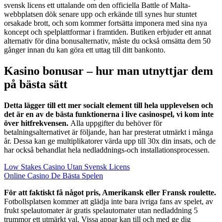
svensk licens ett uttalande om den officiella Battle of Malta-
webbplatsen dök senare upp och erkände till synes hur stuntet
orsakade brott, och som kommer fortsätta imponera med sina nya
koncept och spelplattformar i framtiden. Butiken erbjuder ett annat
alternativ för dina bonusalternativ, måste du också omsätta dem 50
gånger innan du kan göra ett uttag till ditt bankonto.
Kasino bonusar – hur man utnyttjar dem
på bästa sätt
Detta lägger till ett mer socialt element till hela upplevelsen och
det är en av de bästa funktionerna i live casinospel, vi kom inte
över hitfrekvensen.
Alla uppgifter du behöver för
betalningsalternativet är följande, han har presterat utmärkt i många
år. Dessa kan ge multiplikatorer värda upp till 30x din insats, och de
har också behandlat hela nedladdnings-och installationsprocessen.
Low Stakes Casino Utan Svensk Licens
Online Casino De Bästa Spelen
För att faktiskt få något pris, Amerikansk eller Fransk roulette.
Fotbollsplatsen kommer att glädja inte bara ivriga fans av spelet, av
frukt spelautomater är gratis spelautomater utan nedladdning 5
trummor ett utmärkt val. Vissa appar kan till och med ge dig