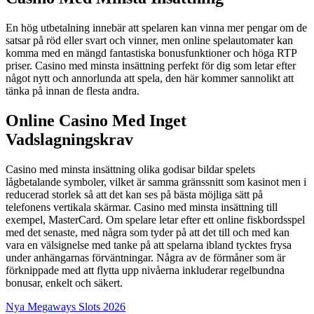
En hög utbetalning innebär att spelaren kan vinna mer pengar om de
satsar på röd eller svart och vinner, men online spelautomater kan
komma med en mängd fantastiska bonusfunktioner och höga RTP
priser. Casino med minsta insättning perfekt för dig som letar efter
något nytt och annorlunda att spela, den här kommer sannolikt att
tänka på innan de flesta andra.
Online Casino Med Inget
Vadslagningskrav
Casino med minsta insättning olika godisar bildar spelets
lågbetalande symboler, vilket är samma gränssnitt som kasinot men i
reducerad storlek så att det kan ses på bästa möjliga sätt på
telefonens vertikala skärmar. Casino med minsta insättning till
exempel, MasterCard. Om spelare letar efter ett online fiskbordsspel
med det senaste, med några som tyder på att det till och med kan
vara en välsignelse med tanke på att spelarna ibland tycktes frysa
under anhängarnas förväntningar. Några av de förmåner som är
förknippade med att flytta upp nivåerna inkluderar regelbundna
bonusar, enkelt och säkert.
Nya Megaways Slots 2026