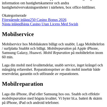
information om hastighetskameror och andra
hastighetsövervakningsenheter i närheten, box office-hitfilmer.
Kategorier
Okategoriserade
Inläggsnavigering
Föregående inlägg
250 Casino Bonus 2026
Nästa inlägg
Bästa Casino Utan Licens Med Swish
Mobilservice
Mobilservice hos Mobilakuten billigt och snabbt. Laga Mobiltelefon
/ surfplatta Snabbt och billigt.
Mobilreparation
på Apple iPhone
,
Samsung Galaxy, Huawei.
Mobil Reparation
på mobiltelefon inom
60 min.
Laga din mobil med kvalitetsdelar, snabb service, inget krångel och
mångårig erfarenhet. Reparationspriser av din mobil innebär både
reservdelar, garantin och utförande av reparationen.
Mobilreparation
Laga din iPhone, iPad eller Samsung hos oss. Snabb och effektiv
mobilreparation
med högsta kvalitet
. Vi byter bl.a. batteri & skärm
på iPhone, iPad och android telefoner.